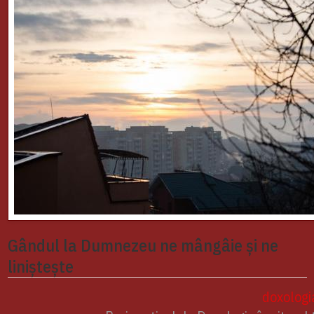
Gândul la Dumnezeu ne mângâie și ne
liniștește
doxologi