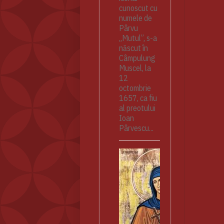
cunoscut cu
numele de
Pârvu
„Mutul”, s-a
născut în
Câmpulung
Muscel, la
12
octombrie
1657, ca fiu
al preotului
Ioan
Pârvescu...