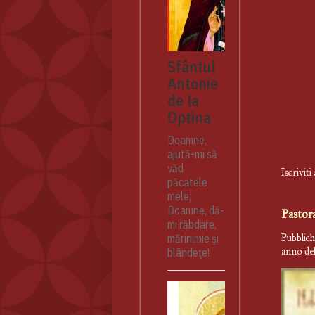
Sfântul
Antonie
de la
Optina
Doamne,
ajută-mi să
văd
Iscriviti
păcatele
mele;
Doamne, dă-
Pastor
mi răbdare,
mărinimie şi
Pubblich
anno del
blândeţe!