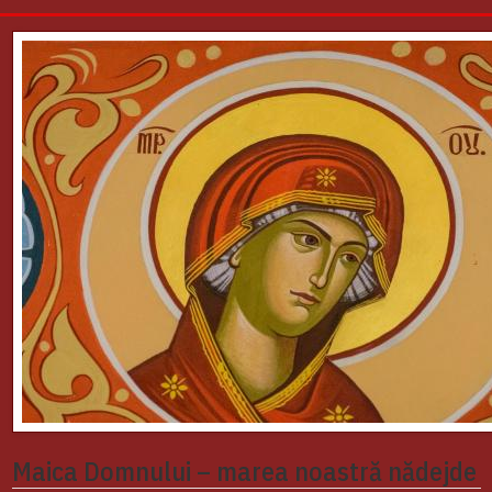
Maica Domnului – marea noastră nădejde