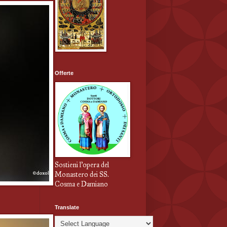
Offerte
Sostieni l'opera del
Monastero dei SS.
Cosma e Damiano
Translate