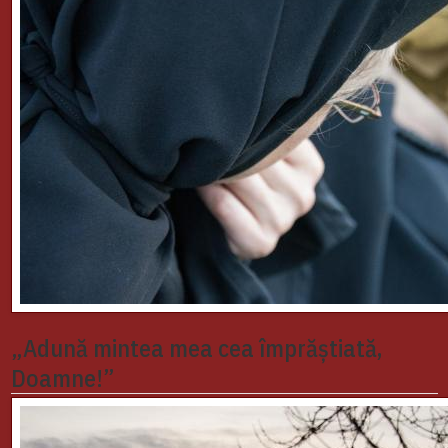
„Adună mintea mea cea împrăștiată,
Doamne!”