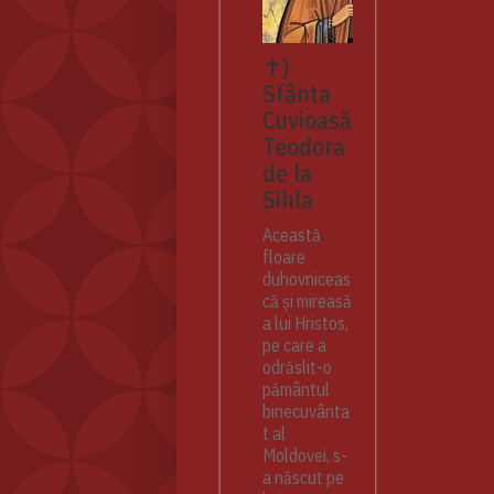
✝)
Sfânta
Cuvioasă
Teodora
de la
Sihla
Această
floare
duhovniceas
că și mireasă
a lui Hristos,
pe care a
odrăslit-o
pământul
binecuvânta
t al
Moldovei, s-
a născut pe