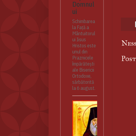
Domnul
ui
Schimbarea
la Față a
Mântuitorul
ui Iisus
Nes
Hristos este
unul din
Pos
Praznicele
împărătești
ale Bisericii
Ortodoxe,
sărbătorită
la 6 august.