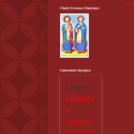
I Santi Cosma e Damiano
Calendario liturgico
7 August
Calenda
r
ortodox