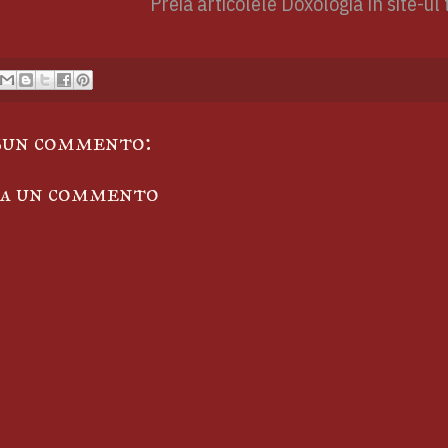
Preia articolele Doxologia în site-ul 
sun commento:
ta un commento