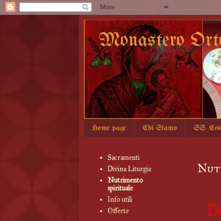
Monastero Ort
Home page
Chi Siamo
SS. Co
Sacramenti
Nutr
Divina Liturgia
Nutrimento
spirituale
Info utili
D
Offerte