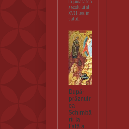
la jumătatea
secolului al
XVII-lea, în
satul...
După-
prăznuir
ea
Schimbă
rii la
Față a