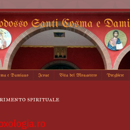
odosso Santi Cosma e Damia
sma e Damiano
Icone
Vita del Monastero
Preghiere
imento spirituale
oxologia.ro