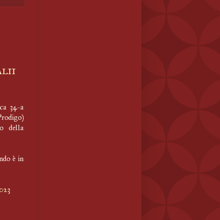
lii
ca 34-a
Prodigo)
o della
ndo è in
2023