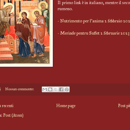
Il primo link è in italiano, mentre il sec
rumeno.
-
Nutrimento per l'anima 2 febbraio 20
-
Merinde pentru Suflet 2 februarie 2023
6
Nessun commento:
ù recenti
Home page
Post pi
 a:
Post (Atom)