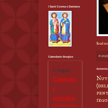
I Santi Cosma e Damiano
Read mo
at
05:0
Calendario liturgico
6 August
domenica
Nutr
Calenda
(del
r
pent
ortodox
izgo