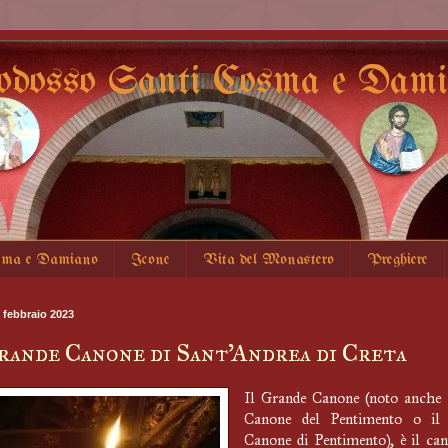
odosso Santi Cosma e Damia
sma e Damiano
Icone
Vita del Monastero
Preghiere
 febbraio 2023
rande Canone di Sant'Andrea di Creta
Il Grande Canone (noto anche 
Canone del Pentimento o il
Canone di Pentimento), è il ca