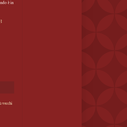
ondo è in
23
ù vecchi