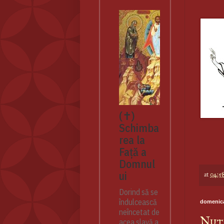
(✝)
Schimba
rea la
Față a
Domnul
ui
at
04:5
Dorind să se
îndulcească
domenica
neîncetat de
Nutr
acea slavă a