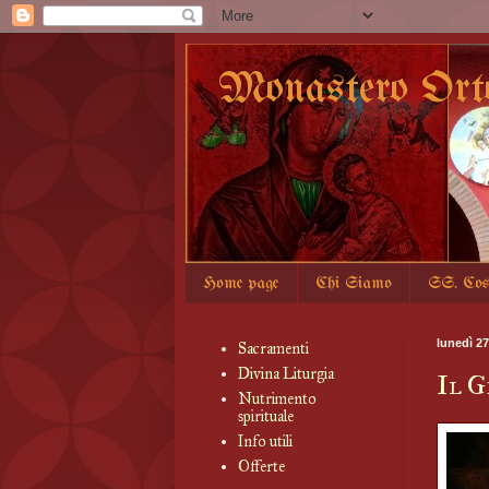
Monastero Ort
Home page
Chi Siamo
SS. Co
lunedì 27
Sacramenti
Divina Liturgia
Il G
Nutrimento
spirituale
Info utili
Offerte