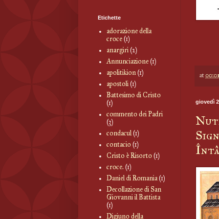
Etichette
adorazione della
croce
(1)
anargiri
(2)
Annunciazione
(1)
apolitikion
(1)
at
00:0
apostoli
(1)
Battesimo di Cristo
giovedì 2
(1)
commento dei Padri
Nutr
(3)
Sign
condacul
(1)
contacio
(1)
Înt
Cristo è Risorto
(1)
croce.
(1)
Daniel di Romania
(1)
Decollazione di San
Giovanni il Battista
(1)
Digiuno della