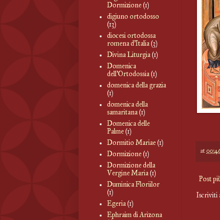
Dormizione
(1)
digiuno ortodosso
(13)
diocesi ortodossa
romena d'Italia
(3)
Divina Liturgia
(1)
Domenica
dell'Ortodossia
(1)
domenica della grazia
(1)
domenica della
samaritana
(1)
Domenica delle
Palme
(1)
Dormitio Mariae
(1)
at
00:4
Dormizione
(1)
Dormizione della
Vergine Maria
(1)
Post pi
Duminica Floriilor
(1)
Iscriviti
Egeria
(1)
Ephraim di Arizona