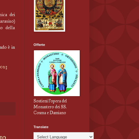
ica dei
arasiso)
o della
Offerte
ndo è in
2023
Sostieni l'opera del
Monastero dei SS.
Cosma e Damiano
Translate
io