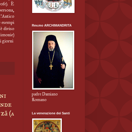
ofe). È
persona,
l’Antico
e esempi
Rev.mo ARCHIMANDRITA
 è diviso
timonie)
i giorni
ni
padre Damiano
Romano
inde
ă (a
La venerazione dei Santi