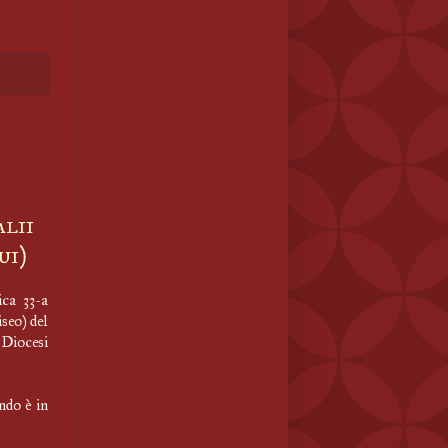
alii
ui)
ca 33-a
seo) del
 Diocesi
ndo è in