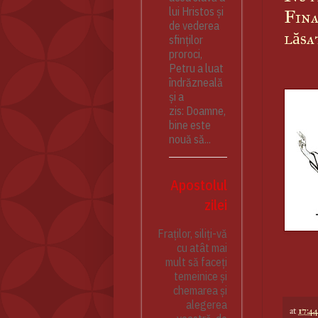
lui Hristos și
Fina
de vederea
lăsa
sfinților
proroci,
Petru a luat
îndrăzneală
și a
zis: Doamne,
bine este
nouă să...
Apostolul
zilei
Fraților, siliți-vă
cu atât mai
mult să faceți
temeinice și
chemarea și
alegerea
at
17:4