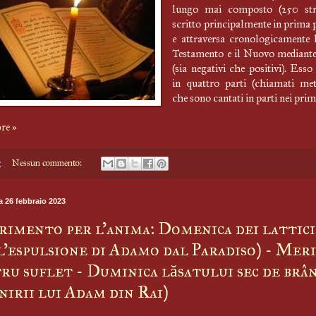
lungo mai composto (250 str
scritto principalmente in prima 
e attraversa cronologicamente 
Testamento e il Nuovo mediant
(sia negativi che positivi). Esso
in quattro parti (chiamati me
che sono cantati in parti nei prim
re »
5
Nessun commento:
 26 febbraio 2023
imento per l'anima: Domenica dei lattici
l’espulsione di Adamo dal Paradiso) - Mer
ru suflet - Duminica lăsatului sec de brânz
nirii lui Adam din Rai)