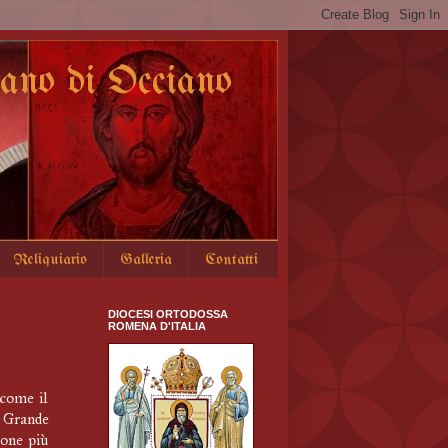
no di Occiano
Reliquiario
Galleria
Contatti
DIOCESI ORTODOSSA
ROMENA D'ITALIA
come il
 Grande
none più