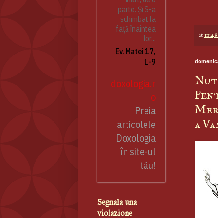
parte. Și S-a
schimbat la
față înaintea
at
11:48
lor...
Ev. Matei 17,
1-9
domenica
Nutr
doxologia.r
Pent
o
Meri
Preia
a Va
articolele
Doxologia
în site-ul
tău!
Segnala una
violazione