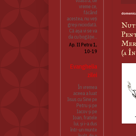
voastră, de
vreme ce,
făcând
domenica
acestea, nu veți
Nutr
greși niciodată.
Că așa vi se va
Pent
da cu bogăție...
Meri
Ap. II Petru 1,
(a I
10-19
Evanghelia
zilei
În vremea
aceea a luat
Iisus cu Sine pe
Petru și pe
Iacov și pe
Ioan, fratele
lui, și i-a dus
într-un munte
înalt, de o