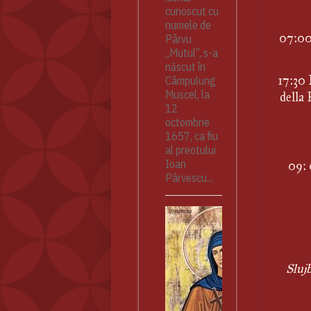
cunoscut cu
numele de
07:00 
Pârvu
„Mutul”, s-a
născut în
17:30 
Câmpulung
Muscel, la
della 
12
octombrie
1657, ca fiu
al preotului
Ioan
09: 
Pârvescu...
Slujb