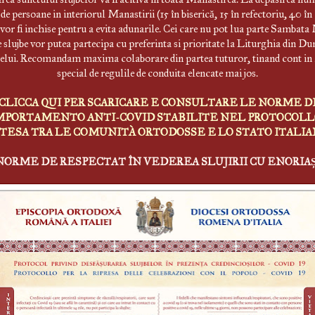
de persoane in interiorul Manastirii (15 în biserică, 15 în refectoriu, 40 în
 vor fi inchise pentru a evita adunarile. Cei care nu pot lua parte Sambata
e slujbe vor putea partecipa cu preferinta si prioritate la Liturghia din D
elui. Recomandam maxima colaborare din partea tuturor, tinand cont i
special de regulile de conduita elencate mai jos.
CLICCA QUI PER SCARICARE E CONSULTARE LE NORME D
PORTAMENTO ANTI-COVID STABILITE NEL PROTOCOLL
TESA TRA LE COMUNITÀ ORTODOSSE E LO STATO ITALI
NORME DE RESPECTAT ÎN VEDEREA SLUJIRII CU ENORIAȘ