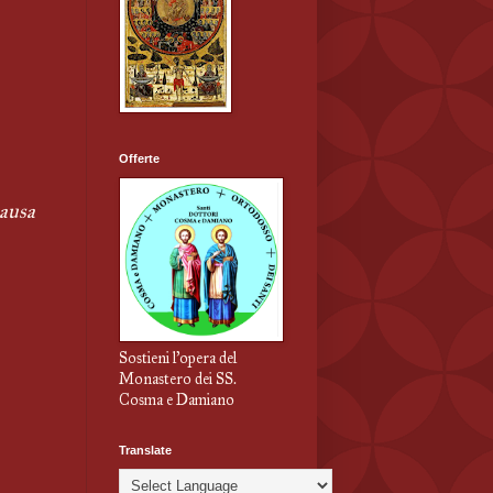
Offerte
ausa 
Sostieni l'opera del
Monastero dei SS.
Cosma e Damiano
Translate