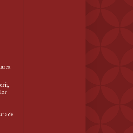
area 
rii, 
ilor
ra de 