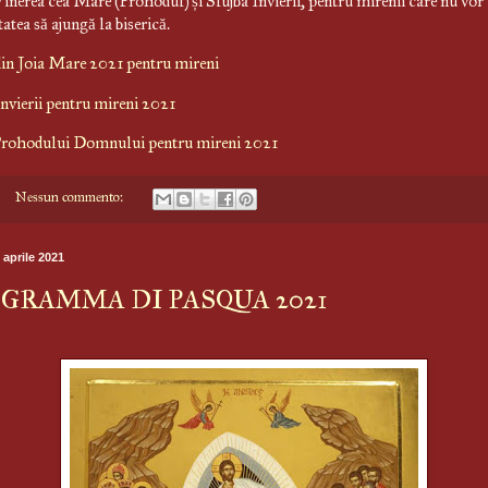
Vinerea cea Mare (Prohodul) și Slujba Învierii, pentru mirenii care nu vor
tatea să ajungă la biserică.
din Joia Mare 2021 pentru mireni
̂nvierii pentru mireni 2021
Prohodului Domnului pentru mireni 2021
Nessun commento:
 aprile 2021
GRAMMA DI PASQUA 2021