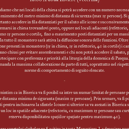
diamo che nei locali della chiesa si potrà accedere con un numero necessa
enimento del metro minimo di distanza di sicurezza (max 15 persone). Si 
rtanto accedere in fila distanziati per il saluto alle icone e successivamente
temarsi in chiesa trovandovi posto, oppure nei locali adiacenti (refettorio,
mo 15 persone o cortile, fino a esaurimento posti distanziati per un mass
In tutto il monastero sarà attiva la diffusione sonora delle funzioni. Oltre
ne presenti in monastero (15 in chiesa, 15 in refettorio, 40 in cortile) i ca
nno chiusi per evitare assembramenti e chi non potrà accedere il sabato, 
rtecipare con preferenza e priorità alla liturgia della domenica di Pasqua.
anda la massima collaborazione da parte di tutti, soprattutto nel rispett
norme di comportamento di seguito elencate.
-
mintim ca in Biserica va fi posibil sa intre un numar limitat de persoane p
 distanza minima de siguranta (maxim 15 persoane). Prin urmare, va fi po
ti pentru inchinarea la sfintele Icoane si ulterior sa va asezati in Biserica 
i un loc in spatiile adiacente (refectoriu, cu maximum 15 persoane sau curt
rezerva disponibilitatea spațiilor spațiate pentru maximum 40).
rea sunetului slujbelor va fi acitiva in toata Manastirea. La depasirea nu