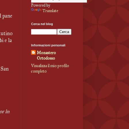
Powered by
Translate
 pane 
Cerca nel blog
tutino 
 e la 
Informazioni personali
Monastero
Ortodosso
Visualizza il mio profilo
San 
completo
r în 