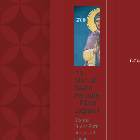
Le c
✝)
Sfântul
Cuvios
Pafnutie
– Pârvu
Zugravul
Sfântul
Cuvios Pafn
utie, vestit
iconar