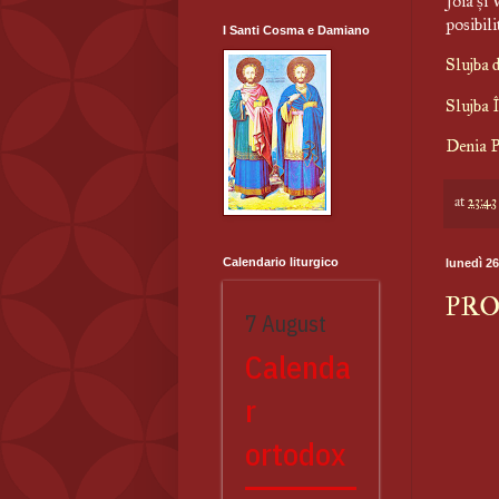
Joia și 
posibili
I Santi Cosma e Damiano
Slujba 
Slujba I
Denia 
at
23:43
Calendario liturgico
lunedì 26
PRO
7 August
Calenda
r
ortodox