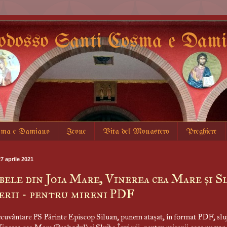
odosso Santi Cosma e Damia
sma e Damiano
Icone
Vita del Monastero
Preghiere
7 aprile 2021
bele din Joia Mare, Vinerea cea Mare și S
erii - pentru mireni PDF
cuvântare PS Părinte Episcop Siluan, punem atașat, în format PDF, sluj