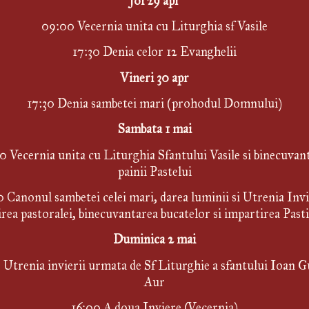
Joi 29 apr
09:00 Vecernia unita cu Liturghia sf Vasile
17:30 Denia celor 12 Evanghelii
Vineri 30 apr
17:30 Denia sambetei mari (prohodul Domnului)
Sambata 1 mai
 Vecernia unita cu Liturghia Sfantului Vasile si binecuvant
painii Pastelui
0 Canonul sambetei celei mari, darea luminii si Utrenia Invie
irea pastoralei, binecuvantarea bucatelor si impartirea Past
Duminica 2 mai
Utrenia invierii urmata de Sf Liturghie a sfantului Ioan Gu
Aur
16:00 A doua Inviere (Vecernia)