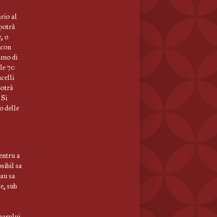
rio al
potrà
, o
 con
imo di
 le 70
ncelli
potrà
 Si
o delle
entru a
sibil sa
sau sa
e, sub
marului