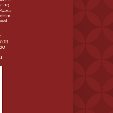
 curte)
 Mare la
uminica
n mod
I
O DI
ANO
I