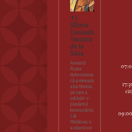
✝)
Sfânta
Cuvioasă
Teodora
de la
Sihla
Această
07:00
floare
duhovniceas
că și mireasă
17:3
a lui Hristos,
cit
pe care a
odrăslit-o
pământul
binecuvânta
09:00 
t al
Moldovei, s-
a născut pe