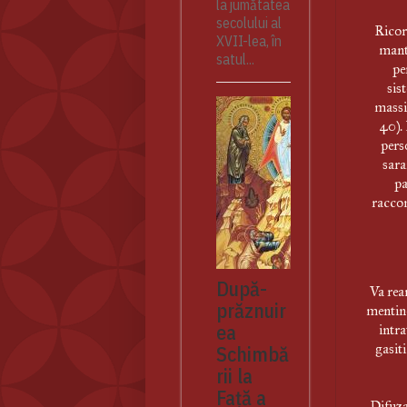
la jumătatea
secolului al
Ricor
XVII-lea, în
mant
satul...
pe
sis
massi
40). 
perso
sara
pa
raccom
După-
Va rea
prăznuir
mentine
ea
intra
gasit
Schimbă
rii la
Față a
Difuza