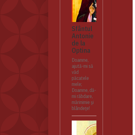
Sfântul
Antonie
de la
Optina
Doamne,
ajută-mi să
văd
păcatele
mele;
Doamne, dă-
mi răbdare,
mărinimie şi
blândeţe!