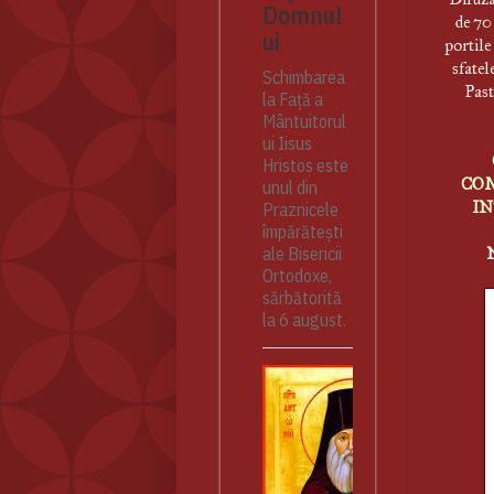
Domnul
de 70 
ui
portile
sfatel
Schimbarea
Past
la Față a
Mântuitorul
ui Iisus
Hristos este
COM
unul din
IN
Praznicele
împărătești
ale Bisericii
Ortodoxe,
sărbătorită
la 6 august.