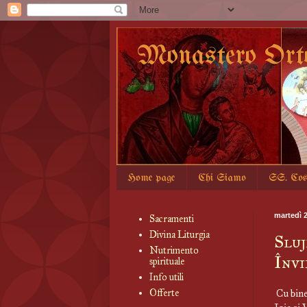
Monastero Ort
Home page
Chi Siamo
SS. Co
martedì 2
Sacramenti
Divina Liturgia
Sluj
Nutrimento
Învi
spirituale
Info utili
Cu bine
Offerte