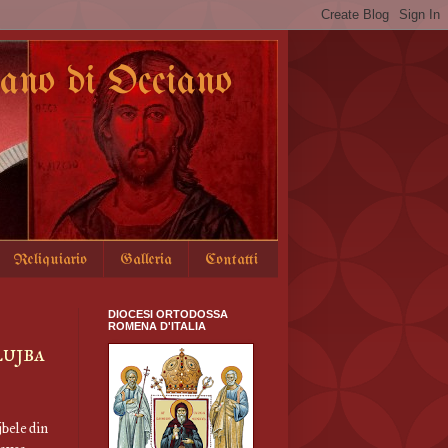
no di Occiano
Reliquiario
Galleria
Contatti
DIOCESI ORTODOSSA
ROMENA D'ITALIA
lujba
bele din