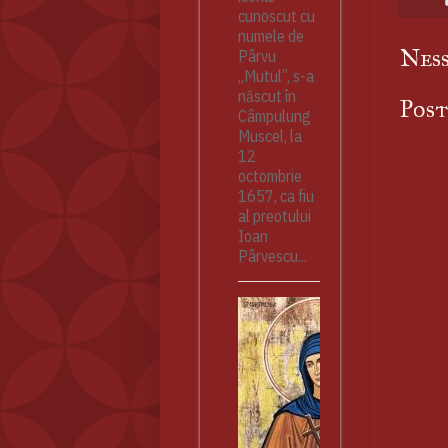
cunoscut cu
numele de
Nes
Pârvu
„Mutul”, s-a
născut în
Pos
Câmpulung
Muscel, la
12
octombrie
1657, ca fiu
al preotului
Ioan
Pârvescu...