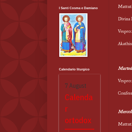
M
I Santi Cosma e Damiano
Di
V
Akathis
Marted
Calendario liturgico
V
7 August
Co
Calenda
r
Mercol
ortodox
M