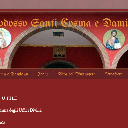
odosso Santi Cosma e Damia
sma e Damiano
Icone
Vita del Monastero
Preghiere
 utili
ma degli Uffici Divini:
ca