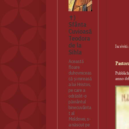
✝)
Sfânta
Cuvioasă
Teodora
de la
Iscriviti
Sihla
Această
Pastor
floare
duhovniceas
Pubblich
că și mireasă
anno del
a lui Hristos,
pe care a
odrăslit-o
pământul
binecuvânta
t al
Moldovei, s-
a născut pe