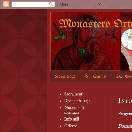
Monastero Ort
Home page
Chi Siamo
SS. Co
Sacramenti
Info
Divina Liturgia
Nutrimento
spirituale
Program
Info utili
Domeni
Offerte