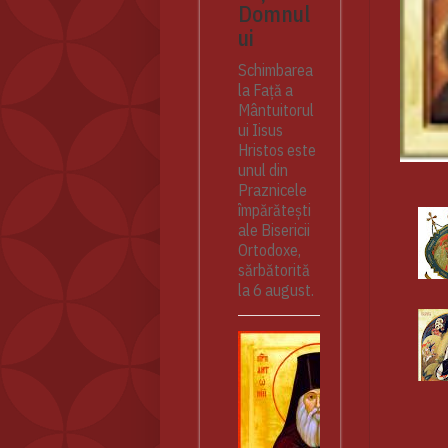
Domnul
ui
Schimbarea
la Față a
Mântuitorul
ui Iisus
Hristos este
unul din
Praznicele
împărătești
ale Bisericii
Ortodoxe,
sărbătorită
la 6 august.