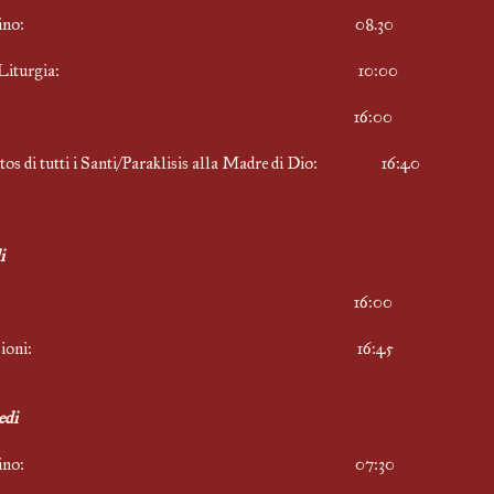
attutino: 08.30
vina Liturgia: 10:00
espro: 16:00
tos di tutti i Santi/Paraklisis alla Madre di Dio: 16:40
i
espro: 16:00
nfessioni: 16:45
edi
attutino: 07:30