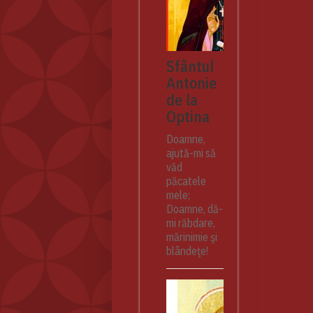
Sfântul
Antonie
de la
Optina
Doamne,
ajută-mi să
văd
păcatele
mele;
Doamne, dă-
mi răbdare,
mărinimie şi
blândeţe!