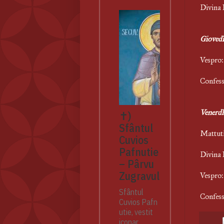
Di
Giovedì
V
Co
Venerdì
✝)
Sfântul
M
Cuvios
Pafnutie
Di
– Pârvu
Zugravul
V
Sfântul
Co
Cuvios Pafn
utie, vestit
iconar