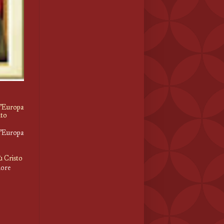
l'Europa
ito
l'Europa
sù Cristo
nore