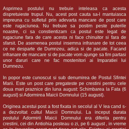
Asprimea postului nu trebuie inteleasa ca acesta
dispretuieste trupul. Nu, acest post cauta sa-l mantuiasca
impreuna cu sufletul prin adevarta mancare de post care
este rugaciunea. Nu trebuie sa postim peste puterile
noastre, ci sa constientizam ca postul este legat de
rugaciune fara de care acesta ni face chinuitor si fara de
sfarsit. De asemenea postul insemna infranare de tot ceea
ce ne desparte de Dumnzeu, adica si de pacate. Facand
infranare de mancare si de pacate vom ajunge sa fim partasi
unor daruri care ne fac mostenitori ai Imparatiei lui
Dumnezu.
In popor este cunoscut si sub denumirea de Postul Sfintei
Marii. Este un post care pregateste pe crestini pentru cele
doua mari praznice din luna august: Schimbarea la Fata (6
august) si Adormirea Maicii Domnului (15 august).
Originea acestui post a fost fixata in secolul al V lea cand s-
a dezvoltat cultul Maicii Domnului. La inceput durata
postului Adormirii Maicii Domnului era diferita pentru
crestini, cei din Antiohia posteau o zi, pe 6 august , in vreme