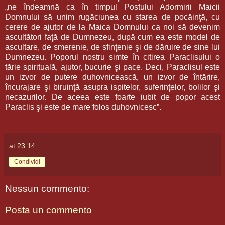
„ne îndeamnă ca în timpul Postului Adormirii Maicii
Domnului să unim rugăciunea cu starea de pocăinţă, cu
cerere de ajutor de la Maica Domnului ca noi să devenim
ascultători faţă de Dumnezeu, după cum ea este model de
ascultare, de smerenie, de sfinţenie şi de dăruire de sine lui
Dumnezeu. Poporul nostru simte în citirea Paraclisului o
tărie spirituală, ajutor, bucurie şi pace. Deci, Paraclisul este
un izvor de putere duhovnicească, un izvor de întărire,
încurajare şi biruinţă asupra ispitelor, suferinţelor, bolilor şi
necazurilor. De aceea este foarte iubit de popor acest
Paraclis şi este de mare folos duhovnicesc”.
at
23:14
Condividi
Nessun commento:
Posta un commento