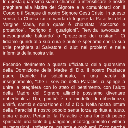
In questa quaresima siamo chiamati a intensificare le nostre
preghiere alla Madre del Signore e a comunicarci con il
Corpo e il Sangue di nostro Signore Gesù Cristo. In questo
senso, la Chiesa raccomanda di leggere la Paraclisi della
Vergine Maria, nella quale è chiamiata "soccorso e
protettrice", "scrigno di guarigioni", "fervida avvocata e
inespugnabile baluardo” o "protezione dei cristiani". Ci
fidiamo quindi alla sua cura e aiuto e speriamo che la sua
utile preghiera al Salvatore ci aiuti nei problemi e nelle
infermità della nostra vita.
Facendo riferimento a questa ufficiatura della quaresima
della Dormizione della Madre di Dio, il nostro Patriarca
padre Daniele ha sottolineato, in una parola di
insegnamento, “che il servizio della Paraclisi ci spinge a
unire la preghiera con lo stato di pentimento, con l'aiuto
della Madre del Signore affinché possiamo diventare
obbedienti a Dio, poiché è un modello di obbedienza,
umiltà, santità e donazione di sé a Dio. Nella nostra lettura
della Paraclisi il nostro popolo sente forza spirituale, aiuto,
gioia e pace. Pertanto, la Paraclisi è una fonte di potere
spirituale, una fonte di guarigione, incoraggiamento e vittoria
su tentazioni, sofferenze, malattie e problemi. Ecco perché