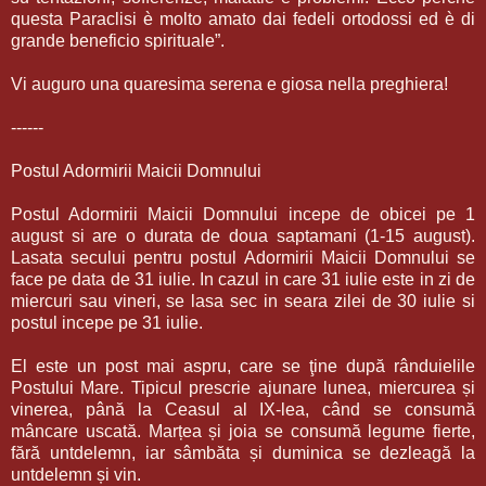
questa Paraclisi è molto amato dai fedeli ortodossi ed è di
grande beneficio spirituale”.
Vi auguro una quaresima serena e giosa nella preghiera!
------
Postul Adormirii Maicii Domnului
Postul Adormirii Maicii Domnului incepe de obicei pe 1
august si are o durata de doua saptamani (1-15 august).
Lasata secului pentru postul Adormirii Maicii Domnului se
face pe data de 31 iulie. In cazul in care 31 iulie este in zi de
miercuri sau vineri, se lasa sec in seara zilei de 30 iulie si
postul incepe pe 31 iulie.
El este un post mai aspru, care se ţine după rânduielile
Postului Mare. Tipicul prescrie ajunare lunea, miercurea și
vinerea, până la Ceasul al IX-lea, când se consumă
mâncare uscată. Marțea și joia se consumă legume fierte,
fără untdelemn, iar sâmbăta și duminica se dezleagă la
untdelemn și vin.