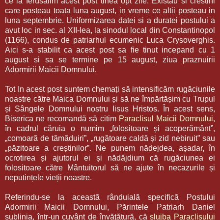
ce la Ierusalim acest post tinea opt zile. Existau si crestini
care posteau toata luna august, in vreme ce altii posteau in
luna septembrie. Uniformizarea datei si a duratei postului a
avut loc in sec. al XII-lea, la sinodul local din Constantinopol
(1166), condus de patriarhul ecumenic Luca Crysoverghis.
Aici s-a stabilit ca acest post sa fie tinut incepand cu 1
august si sa se termine pe 15 august, ziua praznuirii
Adormirii Maicii Domnului.
Tot In acest post suntem chemați să intensificăm rugăciunile
noastre către Maica Domnului și să ne împărtășim cu Trupul
și Sângele Domnului nostru Iisus Hristos. În acest sens,
Biserica ne recomandă să citim
Paraclisul Maicii Domnului
,
în cadrul căruia o numim „folositoare și acoperământ”,
„comoară de tămăduiri”, „rugătoare caldă și zid nebiruit” sau
„păzitoare a creștinilor”. Ne punem nădejdea, așadar, în
ocrotirea și ajutorul ei și nădăjdium că rugăciunea ei
folositoare către Mântuitorul să ne ajute în necazurile și
neputințele vieții noastre.
Referindu-se la această rânduială specifică Postului
Adormirii Maicii Domnului, Părintele Patriarh Daniel
sublinia, într-un cuvânt de învăţătură, că
slujba Paraclisului