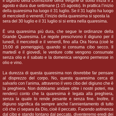
Il digiuno della Dormizione della Vergine di solito inizia il 1
agosto e dura due settimane (1-15 agosto). In prattica l’inizio
della quaresima ha luogo il 31 luglio. Se il 31 luglio ha luogo
di mercoledì o venerdì, l’inizio della quaresima si sposta la
sera del 30 luglio e il 31 luglio si si entra nella quaresima.
È una quaresima più dura, che segue le ordinanze della
Grande Quaresima. Le regole prescrivono il digiuno per il
lunedì, il mercoledì e il venerdì, fino alla Ora Nona (cioè le
15:00 di pomeriggio), quando si consuma cibo secco. Il
martedì e il giovedì, le verdure cotte vengono consumate
senza olio e il sabato e la domenica vengono permesse in
olio e vino.
La durezza di questa quaresima non dovrebbe far pensare
al disprezzo del corpo. No, questa quaresima cerca di
salvarlo con l'anima, attraverso il vero cibo del digiuno che è
la preghiera. Non dobbiamo andare oltre i nostri poteri, ma
renderci conto che la quaresima è legata alla preghiera,
senza la quale lo rende pesante e senza fine. Inoltre, il
digiuno significa da sempre anche l'annientamento di tutto
ciò che ci separa da Dio, cioè il peccato. Facendo astinenza
dal cibo e stando lontano dal peccato, diventeremo eredi dei