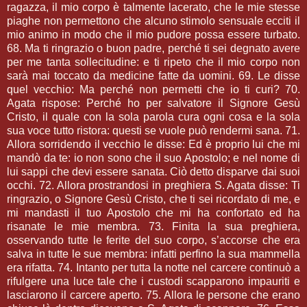
ragazza, il mio corpo è talmente lacerato, che le mie stesse
piaghe non permettono che alcuno stimolo sensuale ecciti il
mio animo in modo che il mio pudore possa essere turbato.
68. Ma ti ringrazio o buon padre, perché ti sei degnato avere
per me tanta sollecitudine: e ti ripeto che il mio corpo non
sarà mai toccato da medicine fatte da uomini. 69. Le disse
quel vecchio: Ma perché non permetti che io ti curi? 70.
Agata rispose: Perché ho per salvatore il Signore Gesù
Cristo, il quale con la sola parola cura ogni cosa e la sola
sua voce tutto ristora: questi se vuole può rendermi sana. 71.
Allora sorridendo il vecchio le disse: Ed è proprio lui che mi
mandò da te: io non sono che il suo Apostolo; e nel nome di
lui sappi che devi essere sanata. Ciò detto disparve dai suoi
occhi. 72. Allora prostrandosi in preghiera S. Agata disse: Ti
ringrazio, o Signore Gesù Cristo, che ti sei ricordato di me, e
mi mandasti il tuo Apostolo che mi ha confortato ed ha
risanate le mie membra. 73. Finita la sua preghiera,
osservando tutte le ferite del suo corpo, s’accorse che era
salva in tutte le sue membra: infatti perfino la sua mammella
era rifatta. 74. Intanto per tutta la notte nel carcere continuò a
rifulgere una luce tale che i custodi scapparono impauriti e
lasciarono il carcere aperto. 75. Allora le persone che erano