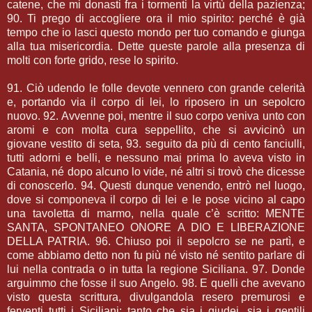
catene, che mi donasti fra i tormenti la virtù della pazienza;
90. Ti prego di accogliere ora il mio spirito: perché è già
tempo che io lasci questo mondo per tuo comando e giunga
alla tua misericordia. Dette queste parole alla presenza di
molti con forte grido, rese lo spirito.
91. Ciò udendo le folle devote vennero con grande celerità
e, portando via il corpo di lei, lo riposero in un sepolcro
nuovo. 92. Avvenne poi, mentre il suo corpo veniva unto con
aromi e con molta cura seppellito, che si avvicinò un
giovane vestito di seta, 93. seguito da più di cento fanciulli,
tutti adorni e belli, e nessuno mai prima lo aveva visto in
Catania, né dopo alcuno lo vide, né altri si trovò che dicesse
di conoscerlo. 94. Questi dunque venendo, entrò nel luogo,
dove si componeva il corpo di lei e le pose vicino al capo
una tavoletta di marmo, nella quale c’è scritto: MENTE
SANTA, SPONTANEO ONORE A DIO E LIBERAZIONE
DELLA PATRIA. 96. Chiuso poi il sepolcro se ne partì, e
come abbiamo detto non fu più né visto né sentito parlare di
lui nella contrada o in tutta la regione Siciliana. 97. Donde
arguimmo che fosse il suo Angelo. 98. E quelli che avevano
visto questa scrittura, divulgandola resero premurosi e
ferventi tutti i Siciliani: tanto che sia i giudei, sia i gentili