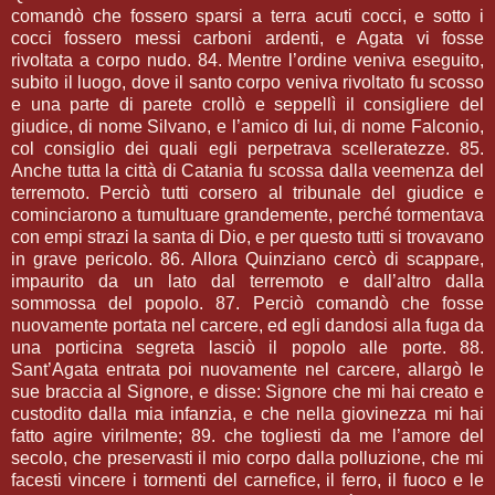
comandò che fossero sparsi a terra acuti cocci, e sotto i
cocci fossero messi carboni ardenti, e Agata vi fosse
rivoltata a corpo nudo. 84. Mentre l’ordine veniva eseguito,
subito il luogo, dove il santo corpo veniva rivoltato fu scosso
e una parte di parete crollò e seppellì il consigliere del
giudice, di nome Silvano, e l’amico di lui, di nome Falconio,
col consiglio dei quali egli perpetrava scelleratezze. 85.
Anche tutta la città di Catania fu scossa dalla veemenza del
terremoto. Perciò tutti corsero al tribunale del giudice e
cominciarono a tumultuare grandemente, perché tormentava
con empi strazi la santa di Dio, e per questo tutti si trovavano
in grave pericolo. 86. Allora Quinziano cercò di scappare,
impaurito da un lato dal terremoto e dall’altro dalla
sommossa del popolo. 87. Perciò comandò che fosse
nuovamente portata nel carcere, ed egli dandosi alla fuga da
una porticina segreta lasciò il popolo alle porte. 88.
Sant’Agata entrata poi nuovamente nel carcere, allargò le
sue braccia al Signore, e disse: Signore che mi hai creato e
custodito dalla mia infanzia, e che nella giovinezza mi hai
fatto agire virilmente; 89. che togliesti da me l’amore del
secolo, che preservasti il mio corpo dalla polluzione, che mi
facesti vincere i tormenti del carnefice, il ferro, il fuoco e le