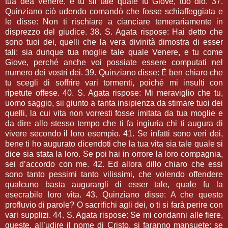
tua dea Venere, e tu sii tale quale fu Giove, tuo dio. 37.
Quinziano ciò udendo comandò che fosse schiaffeggiata e
le disse: Non ti rischiare a cianciare temerariamente in
disprezzo del giudice. 38. S. Agata rispose: Hai detto che
sono tuoi dei, quelli che la vera divinità dimostra di esser
tali: sia dunque tua moglie tale quale Venere, e tu come
Giove, perché anche voi possiate essere computati nel
numero dei vostri dei. 39. Quinziano disse: È ben chiaro che
tu scegli di soffrire vari tormenti, poiché mi insulti con
ripetute offese. 40. S. Agata rispose: Mi meraviglio che tu,
uomo saggio, sii giunto a tanta insipienza da stimare tuoi dei
quelli, la cui vita non vorresti fosse imitata da tua moglie e
da dire allo stesso tempo che ti fa ingiuria chi ti augura di
vivere secondo il loro esempio. 41. Se infatti sono veri dei,
bene ti ho augurato dicendoti che la tua vita sia tale quale si
dice sia stata la loro. Se poi hai in orrore la loro compagnia,
sei d’accordo con me. 42. Ed allora dillo chiaro che essi
sono tanto pessimi tanto vilissimi, che volendo offendere
qualcuno basta augurargli di esser tale, quale fu la
esecrabile loro vita. 43. Quinziano disse: A che questo
profluvio di parole? O sacrifichi agli dei, o ti si farà perire con
vari supplizi. 44. S. Agata rispose: Se mi condanni alle fiere,
queste, all’udire il nome di Cristo, si faranno mansuete; se