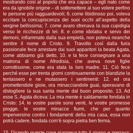
mostrando così al popolo che era capace – egli
nato come
era da ignobile origine – di sottomettere al suo volere perfino
le persone più ragguardevoli; 6. come libidinoso poi, voleva
eccitare la concupiscenza dei suoi occhi all’aspetto della
vergine bellissima; 7. come avaro sfrenava la sua cupidigia
verso le ricchezze di lei: 8. e come idolatra e servo dei
demoni, infiammato dalla sua empietà, non poteva neanche
sentire il nome di Cristo. 9. Travolto così dalla furia
passionale fece arrestare dai suoi apparitori la beata Agata,
come abbiamo già detto, 10. e la fece consegnare a una
matrona di nome Afrodisia, che aveva nove figlie
corrottissime, come era stata la loro madre. 11. Ciò fece
perché esse per trenta giorni continuamente con blandizie la
tentassero e ne mutassero i sentimenti: 12. ed ora
promettendole gioie, ora minacciandole guai, speravano di
distogliere la sua santa mente dal buon proposito. 13. Ad
esse S. Agata diceva: La mia mente è saldamente fondata in
Cristo: 14. le vostre parole sono venti, le vostre promesse
piogge, le vostre minacce fiumi, che per quanto
imperversino contro i fondamenti della mia casa, essa non
potrà cadere, fondata com’è sopra pietra ben ferma.
15. Dicendo queste cose piangeva tutto il giorno e pregava: