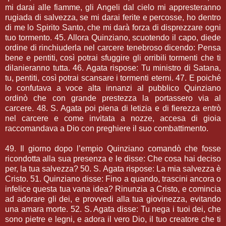
mi darai alle fiamme, gli Angeli dal cielo mi appresteranno
rugiada di salvezza, se mi darai ferite e percosse, ho dentro
di me lo Spirito Santo, che mi darà forza di disprezzare ogni
tuo tormento. 45. Allora Quinziano, scuotendo il capo, diede
ordine di rinchiuderla nel carcere tenebroso dicendo: Pensa
bene e pentiti, così potrai sfuggire gli orribili tormenti che ti
dilanieranno tutta. 46. Agata rispose: Tu ministro di Satana,
tu, pentiti, così potrai scansare i tormenti eterni. 47. E poiché
lo confutava a voce alta innanzi al pubblico Quinziano
ordinò che con grande prestezza la portassero via al
carcere. 48. S. Agata poi piena di letizia e di fierezza entrò
nel carcere e come invitata a nozze, accesa di gioia
raccomandava a Dio con preghiere il suo combattimento.
49. Il giorno dopo l’empio Quinziano comandò che fosse
ricondotta alla sua presenza e le disse: Che cosa hai deciso
per, la tua salvezza? 50. S. Agata rispose: La mia salvezza è
Cristo. 51. Quinziano disse: Fino a quando, trascini ancora o
infelice questa tua vana idea? Rinunzia a Cristo, e comincia
ad adorare gli dei, e provvedi alla tua giovinezza, evitando
una amara morte. 52. S. Agata disse: Tu nega i tuoi dei, che
sono pietre e legni, e adora il vero Dio, il tuo creatore che ti