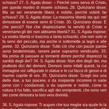
schiava? 27. S. Agata disse: – Perché sono serva di Cristo,
per questo mostro di essere schiava. 28. Quinziano disse:
Ma se sei veramente libera e nobile, perché volerti far
schiava? 29. S. Agata disse: La massima libertà sta qui: nel
dimostrare di essere servi di Cristo. 30. Quinziano disse: E
che perciò? Noi che disprezziamo la servitù di Cristo e
veneriamo gli dei non abbiamo libertà? 31. S. Agata rispose:
La vostra libertà vi trascina a tanta schiavitù, che non solo vi
fa servi del peccato, ma anche vi sottomette ai legni e alle
pietre. 32. Quinziano disse: Tutto ciò che con pazze parole
avrai bestemmiato, severe pene sapranno vendicarlo. 33.
Ma prima di passare ai tormenti dimmi perché disprezzi la
santità degli dei? 34. S. Agata disse: Non dire degli dei, ma
piuttosto dici dei demoni. Demoni sono infatti questi, la cui
immagine voi raffigurate in statue e le cui facce di gesso e di
marmo coprite di oro. 35. Quinziano disse: Scegli ora una
delle due, a tuo piacere, o da insipiente incorrere in varie
pene con i condannati, o da sapiente e nobile, come la
natura ti ha fatto, sacrifica agli dei onnipotenti, che sono veri
dei come dimostra la loro vera divinità.
36. S. Agata rispose: Ti auguro che tua moglie sia quale fu la