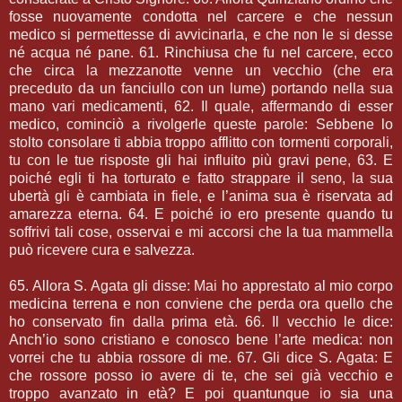
fosse nuovamente condotta nel carcere e che nessun
medico si permettesse di avvicinarla, e che non le si desse
né acqua né pane. 61. Rinchiusa che fu nel carcere, ecco
che circa la mezzanotte venne un vecchio (che era
preceduto da un fanciullo con un lume) portando nella sua
mano vari medicamenti, 62. Il quale, affermando di esser
medico, cominciò a rivolgerle queste parole: Sebbene lo
stolto consolare ti abbia troppo afflitto con tormenti corporali,
tu con le tue risposte gli hai influito più gravi pene, 63. E
poiché egli ti ha torturato e fatto strappare il seno, la sua
ubertà gli è cambiata in fiele, e l’anima sua è riservata ad
amarezza eterna. 64. E poiché io ero presente quando tu
soffrivi tali cose, osservai e mi accorsi che la tua mammella
può ricevere cura e salvezza.
65. Allora S. Agata gli disse: Mai ho apprestato al mio corpo
medicina terrena e non conviene che perda ora quello che
ho conservato fin dalla prima età. 66. Il vecchio le dice:
Anch’io sono cristiano e conosco bene l’arte medica: non
vorrei che tu abbia rossore di me. 67. Gli dice S. Agata: E
che rossore posso io avere di te, che sei già vecchio e
troppo avanzato in età? E poi quantunque io sia una