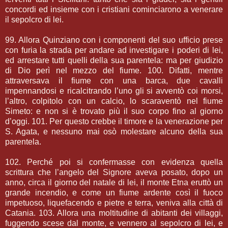
concordi ed insieme con i cristiani cominciarono a venerare
il sepolcro di lei.
99. Allora Quinziano con i componenti del suo ufficio prese
con furia la strada per andare ad investigare i poderi di lei,
ed arrestare tutti quelli della sua parentela: ma per giudizio
di Dio perì nel mezzo del fiume. 100. Difatti, mentre
attraversava il fiume con una barca, due cavalli
impennandosi e ricalcitrando l’uno gli si avventò coi morsi,
l’altro, colpitolo con un calcio, lo scaraventò nel fiume
Simeto: e non si è trovato più il suo corpo fino al giorno
d’oggi. 101. Per questo crebbe il timore e la venerazione per
S. Agata, e nessuno mai osò molestare alcuno della sua
parentela.
102. Perché poi si confermasse con evidenza quella
scrittura che l’angelo del Signore aveva posato, dopo un
anno, circa il giorno del natale di lei, il monte Etna eruttò un
grande incendio, e come un fiume ardente così il fuoco
impetuoso, liquefacendo e pietre e terra, veniva alla città di
Catania. 103. Allora una moltitudine di abitanti dei villaggi,
fuggendo scese dal monte, e vennero al sepolcro di lei, e