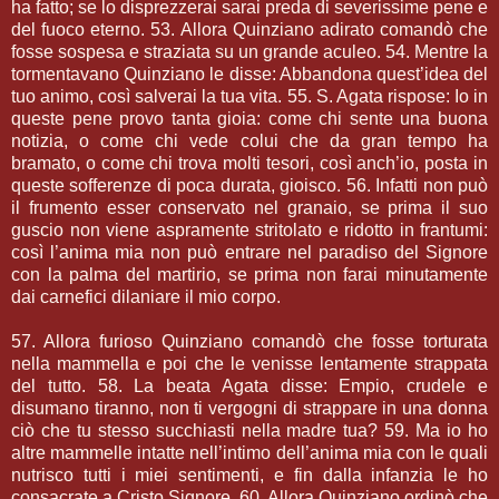
ha fatto; se lo disprezzerai sarai preda di severissime pene e
del fuoco eterno. 53. Allora Quinziano adirato comandò che
fosse sospesa e straziata su un grande aculeo. 54. Mentre la
tormentavano Quinziano le disse: Abbandona quest’idea del
tuo animo, così salverai la tua vita. 55. S. Agata rispose: Io in
queste pene provo tanta gioia: come chi sente una buona
notizia, o come chi vede colui che da gran tempo ha
bramato, o come chi trova molti tesori, così anch’io, posta in
queste sofferenze di poca durata, gioisco. 56. Infatti non può
il frumento esser conservato nel granaio, se prima il suo
guscio non viene aspramente stritolato e ridotto in frantumi:
così l’anima mia non può entrare nel paradiso del Signore
con la palma del martirio, se prima non farai minutamente
dai carnefici dilaniare il mio corpo.
57. Allora furioso Quinziano comandò che fosse torturata
nella mammella e poi che le venisse lentamente strappata
del tutto. 58. La beata Agata disse: Empio, crudele e
disumano tiranno, non ti vergogni di strappare in una donna
ciò che tu stesso succhiasti nella madre tua? 59. Ma io ho
altre mammelle intatte nell’intimo dell’anima mia con le quali
nutrisco tutti i miei sentimenti, e fin dalla infanzia le ho
consacrate a Cristo Signore. 60. Allora Quinziano ordinò che