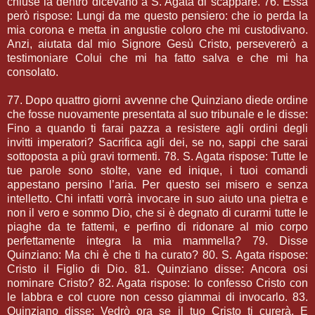
chiuse là dentro dicevano a S. Agata di scappare. 76. Essa
però rispose: Lungi da me questo pensiero: che io perda la
mia corona e metta in angustie coloro che mi custodivano.
Anzi, aiutata dal mio Signore Gesù Cristo, persevererò a
testimoniare Colui che mi ha fatto salva e che mi ha
consolato.
77. Dopo quattro giorni avvenne che Quinziano diede ordine
che fosse nuovamente presentata al suo tribunale e le disse:
Fino a quando ti farai pazza a resistere agli ordini degli
invitti imperatori? Sacrifica agli dei, se no, sappi che sarai
sottoposta a più gravi tormenti. 78. S. Agata rispose: Tutte le
tue parole sono stolte, vane ed inique, i tuoi comandi
appestano persino l’aria. Per questo sei misero e senza
intelletto. Chi infatti vorrà invocare in suo aiuto una pietra e
non il vero e sommo Dio, che si è degnato di curarmi tutte le
piaghe da te fattemi, e perfino di ridonare al mio corpo
perfettamente integra la mia mammella? 79. Disse
Quinziano: Ma chi è che ti ha curato? 80. S. Agata rispose:
Cristo il Figlio di Dio. 81. Quinziano disse: Ancora osi
nominare Cristo? 82. Agata rispose: Io confesso Cristo con
le labbra e col cuore non cesso giammai di invocarlo. 83.
Quinziano disse: Vedrò ora se il tuo Cristo ti curerà. E