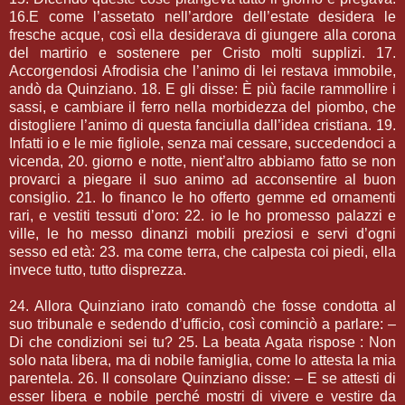
16.E come l’assetato nell’ardore dell’estate desidera le
fresche acque, così ella desiderava di giungere alla corona
del martirio e sostenere per Cristo molti supplizi. 17.
Accorgendosi Afrodisia che l’animo di lei restava immobile,
andò da Quinziano. 18. E gli disse: È più facile rammollire i
sassi, e cambiare il ferro nella morbidezza del piombo, che
distogliere l’animo di questa fanciulla dall’idea cristiana. 19.
Infatti io e le mie figliole, senza mai cessare, succedendoci a
vicenda, 20. giorno e notte, nient’altro abbiamo fatto se non
provarci a piegare il suo animo ad acconsentire al buon
consiglio. 21. Io financo le ho offerto gemme ed ornamenti
rari, e vestiti tessuti d’oro: 22. io le ho promesso palazzi e
ville, le ho messo dinanzi mobili preziosi e servi d’ogni
sesso ed età: 23. ma come terra, che calpesta coi piedi, ella
invece tutto, tutto disprezza.
24. Allora Quinziano irato comandò che fosse condotta al
suo tribunale e sedendo d’ufficio, così cominciò a parlare: –
Di che condizioni sei tu? 25. La beata Agata rispose : Non
solo nata libera, ma di nobile famiglia, come lo attesta la mia
parentela. 26. Il consolare Quinziano disse: – E se attesti di
esser libera e nobile perché mostri di vivere e vestire da