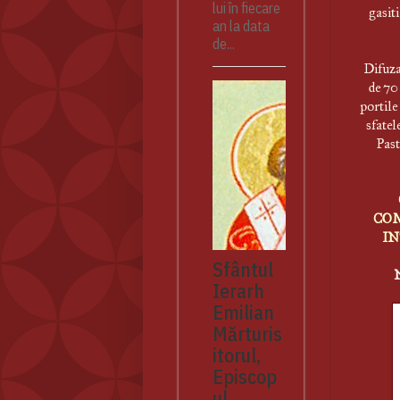
lui în fiecare
gasit
an la data
de...
Difuza
de 70 
portile
sfatel
Past
COM
IN
Sfântul
Ierarh
Emilian
Mărturis
itorul,
Episcop
ul