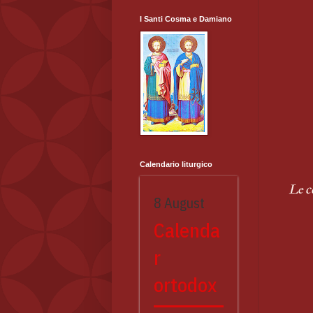
I Santi Cosma e Damiano
Calendario liturgico
Le c
8 August
Calenda
r
ortodox