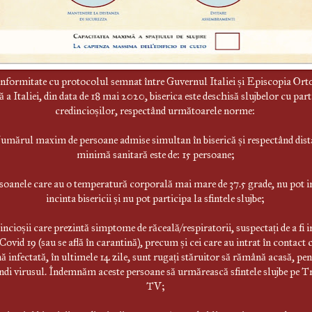
nformitate cu protocolul semnat între Guvernul Italiei și Episcopia Or
a Italiei, din data de 18 mai 2020, biserica este deschisă slujbelor cu part
credincioșilor, respectând următoarele norme:
Numărul maxim de persoane admise simultan în biserică și respectând dist
minimă sanitară este de: 15 persoane;
rsoanele care au o temperatură corporală mai mare de 37.5 grade, nu pot in
incinta bisericii și nu pot participa la sfintele slujbe;
incioșii care prezintă simptome de răceală/respiratorii, suspectați de a fi i
Covid 19 (sau se află în carantină), precum și cei care au intrat în contact 
ă infectată, în ultimele 14 zile, sunt rugați stăruitor să rămână acasă, pen
ndi virusul. Îndemnăm aceste persoane să urmărească sfintele slujbe pe Tr
TV;