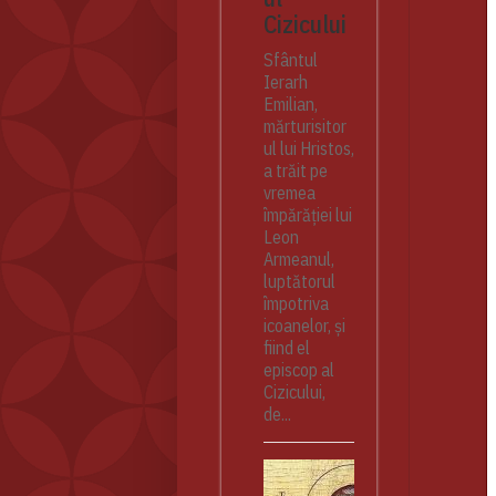
Cizicului
Sfântul
Ierarh
Emilian,
mărturisitor
ul lui Hristos,
a trăit pe
vremea
împărăției lui
Leon
Armeanul,
luptătorul
împotriva
icoanelor, și
fiind el
episcop al
Cizicului,
de...