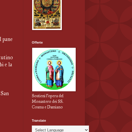
 pane 
Offerte
tutino 
 e la 
San 
Sostieni l'opera del
Monastero dei SS.
Cosma e Damiano
Translate