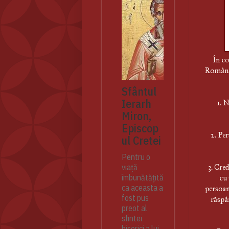
În co
Română 
Sfântul
Ierarh
1. 
Miron,
Episcop
2. Pe
ul Cretei
Pentru o
viață
3. Cred
îmbunătățită
cu 
ca aceasta a
persoan
fost pus
răspâ
preot al
sfintei
biserici a lui