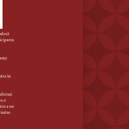
todoxă
iciparea
anța
tra în
nfectați
cu o
tru a nu
initas