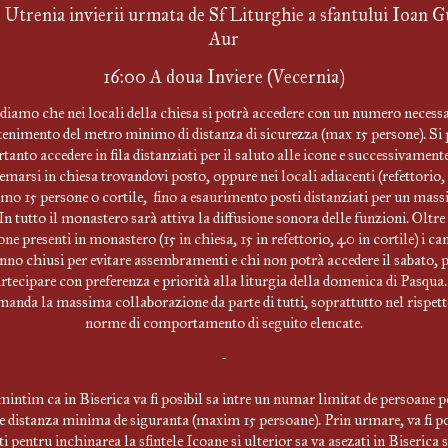
Utrenia invierii urmata de Sf Liturghie a sfantului Ioan Gu
Aur
16:00 A doua Inviere (Vecernia)
diamo che nei locali della chiesa si potrà accedere con un numero necessa
enimento del metro minimo di distanza di sicurezza (max 15 persone). Si 
rtanto accedere in fila distanziati per il saluto alle icone e successivamente
temarsi in chiesa trovandovi posto, oppure nei locali adiacenti (refettorio,
mo 15 persone o cortile, fino a esaurimento posti distanziati per un mass
In tutto il monastero sarà attiva la diffusione sonora delle funzioni. Oltre
ne presenti in monastero (15 in chiesa, 15 in refettorio, 40 in cortile) i ca
nno chiusi per evitare assembramenti e chi non potrà accedere il sabato, 
rtecipare con preferenza e priorità alla liturgia della domenica di Pasqua.
anda la massima collaborazione da parte di tutti, soprattutto nel rispett
norme di comportamento di seguito elencate.
-
mintim ca in Biserica va fi posibil sa intre un numar limitat de persoane p
 distanza minima de siguranta (maxim 15 persoane). Prin urmare, va fi po
ti pentru inchinarea la sfintele Icoane si ulterior sa va asezati in Biserica 