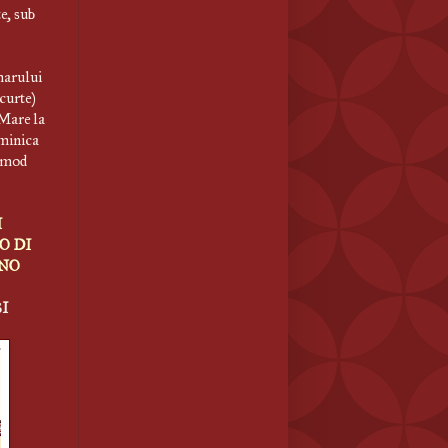
e, sub
marului
 curte)
 Mare la
uminica
n mod
I
O DI
ANO
I