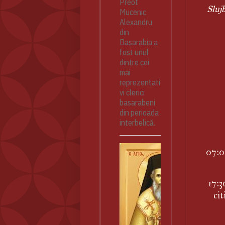
Preot
Slujb
Mucenic
Alexandru
din
Basarabia a
fost unul
dintre cei
mai
reprezentati
vi clerici
basarabeni
din perioada
interbelică.
07:00
17:3
cit