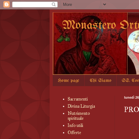
Monastero Ort
Home page
Chi Siamo
SS. Co
lunedì 26
Sacramenti
Divina Liturgia
PRO
Nutrimento
spirituale
Info utili
Offerte