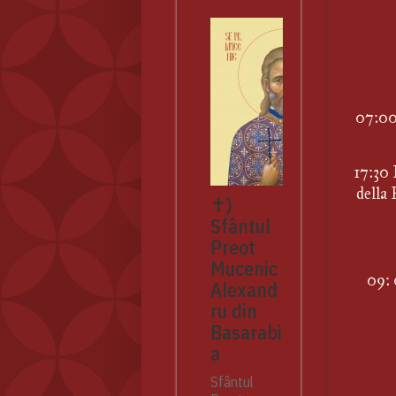
07:00 
17:30 
della 
✝)
Sfântul
Preot
Mucenic
09: 
Alexand
ru din
Basarabi
a
Sfântul