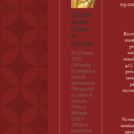
09:00 
Sfântul
Ierarh
Calinic
Ricor
al
mant
Edessei
pe
sis
Pe 23 iunie
massi
2020,
Patriarhia
40). 
Ecumenică a
perso
hotărât
sara
canonizarea
pa
Mitropolitul
raccom
ui Calinic al
Edessei,
Pellei și
Almopiei
(1919-
Va rea
1984) și
mentine
pomenirea
intra