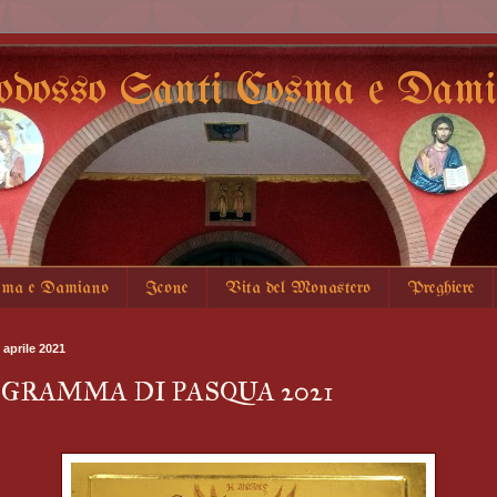
odosso Santi Cosma e Damia
sma e Damiano
Icone
Vita del Monastero
Preghiere
 aprile 2021
GRAMMA DI PASQUA 2021