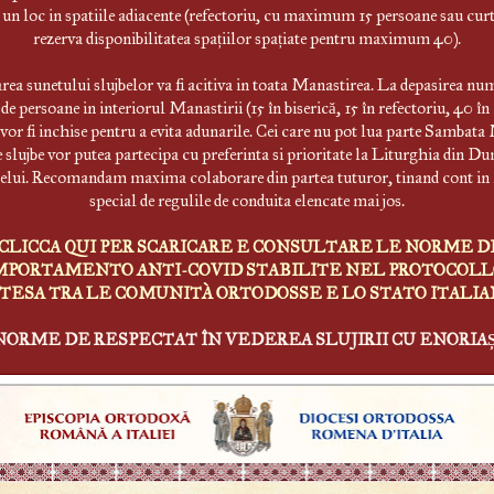
i un loc in spatiile adiacente (refectoriu, cu maximum 15 persoane sau curt
rezerva disponibilitatea spațiilor spațiate pentru maximum 40).
rea sunetului slujbelor va fi acitiva in toata Manastirea. La depasirea nu
de persoane in interiorul Manastirii (15 în biserică, 15 în refectoriu, 40 în
 vor fi inchise pentru a evita adunarile. Cei care nu pot lua parte Sambata
e slujbe vor putea partecipa cu preferinta si prioritate la Liturghia din D
elui. Recomandam maxima colaborare din partea tuturor, tinand cont i
special de regulile de conduita elencate mai jos.
CLICCA QUI PER SCARICARE E CONSULTARE LE NORME D
PORTAMENTO ANTI-COVID STABILITE NEL PROTOCOLL
TESA TRA LE COMUNITÀ ORTODOSSE E LO STATO ITALI
NORME DE RESPECTAT ÎN VEDEREA SLUJIRII CU ENORIAȘ