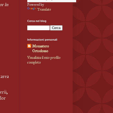
r în 
Powered by
Translate
Cerca nel blog
Informazioni personali
Monastero
Ortodosso
Visualizza il mio profilo
completo
area 
rii, 
ilor