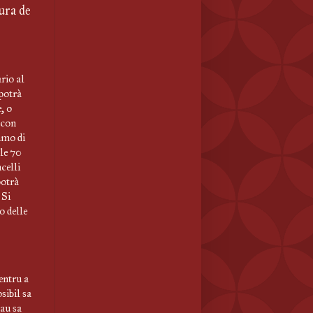
ra de 
rio al
potrà
, o
 con
imo di
 le 70
ncelli
potrà
 Si
o delle
entru a
sibil sa
sau sa